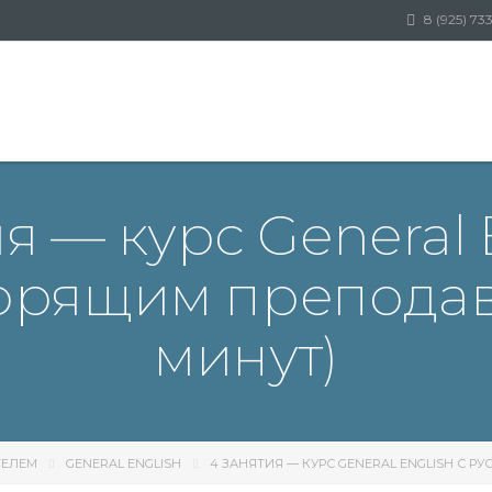
8 (925) 73
я — курс General 
орящим преподав
минут)
ТЕЛЕМ
GENERAL ENGLISH
4 ЗАНЯТИЯ — КУРС GENERAL ENGLISH С 