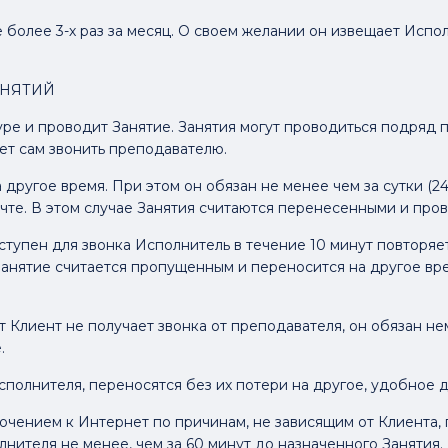
е более 3-х раз за месяц. О своем желании он извещает Испо
АНЯТИЙ
kype и проводит Занятие. Занятия могут проводиться подряд
ет сам звонить преподавателю.
а другое время. При этом он обязан не менее чем за сутки (2
чте. В этом случае Занятия считаются перенесенными и пров
оступен для звонка Исполнитель в течение 10 минут повторяет
 Занятие считается пропущенным и переносится на другое вр
ут Клиент не получает звонка от преподавателя, он обязан 
.
Исполнителя, переносятся без их потери на другое, удобное 
лючением к Интернет по причинам, не зависящим от Клиента,
ителя не менее, чем за 60 минут до назначенного Занятия.