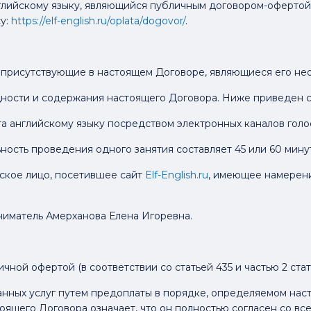
глийскому языку, являющийся публичным договором-офертой
у:
https://elf-english.ru/oplata/dogovor/
.
, присутствующие в настоящем Договоре, являющиеся его не
ущности и содержания настоящего Договора. Ниже приведен 
та английскому языку посредством электронных каналов голо
льность проведения одного занятия составляет 45 или 60 мину
еское лицо, посетившее сайт
Elf-English.ru
, имеющее намерени
ниматель Амерханова Елена Игоревна.
ичной офертой (в соответствии со статьей 435 и частью 2 ста
азанных услуг путем предоплаты в порядке, определяемом на
оящего Договора означает, что он полностью согласен со в