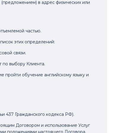
 (предложением) в адрес физических или
отъемлемой частью.
список этих определений:
совой связи.
т по выбору Клиента.
е пройти обучение английскому языку и
тьи 437 Гражданского кодекса РФ).
стоящим Договором и использование Услуг
семи положениями настоящего Договора.