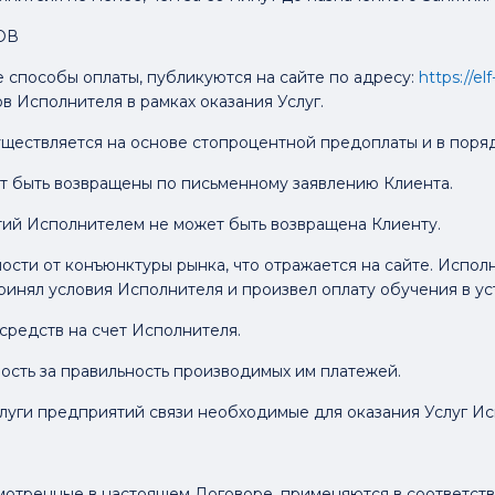
ОВ
е способы оплаты, публикуются на сайте по адресу:
https://el
в Исполнителя в рамках оказания Услуг.
существляется на основе стопроцентной предоплаты и в пор
гут быть возвращены по письменному заявлению Клиента.
тий Исполнителем не может быть возвращена Клиенту.
имости от конъюнктуры рынка, что отражается на сайте. Испол
 принял условия Исполнителя и произвел оплату обучения в 
средств на счет Исполнителя.
ность за правильность производимых им платежей.
услуги предприятий связи необходимые для оказания Услуг И
смотренные в настоящем Договоре, применяются в соответст