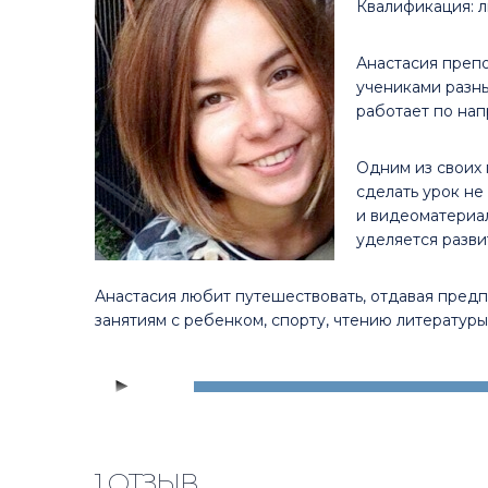
Квалификация: л
Анастасия препо
учениками разны
работает по напра
Одним из своих 
сделать урок не
и видеоматериа
уделяется разви
Анастасия любит путешествовать, отдавая пред
занятиям с ребенком, спорту, чтению литературы
Аудиоплеер
00:00
1 ОТЗЫВ