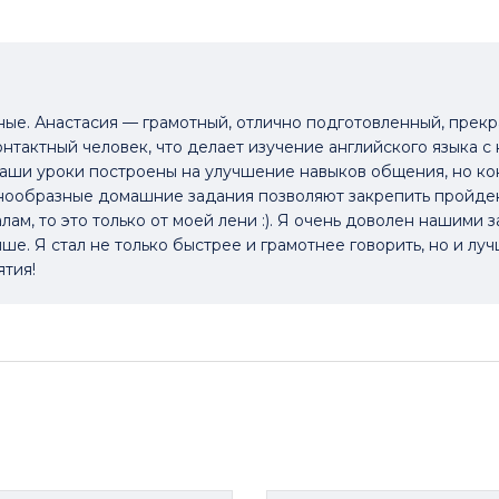
ые. Анастасия — грамотный, отлично подготовленный, прек
онтактный человек, что делает изучение английского языка с
аши уроки построены на улучшение навыков общения, но ко
нообразные домашние задания позволяют закрепить пройденн
ам, то это только от моей лени :). Я очень доволен нашими з
ше. Я стал не только быстрее и грамотнее говорить, но и луч
ятия!