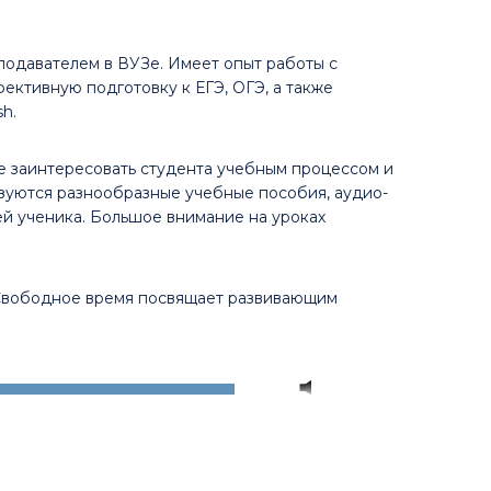
еподавателем в ВУЗе. Имеет опыт работы с
ективную подготовку к ЕГЭ, ОГЭ, а также
sh.
е заинтересовать студента учебным процессом и
льзуются разнообразные учебные пособия, аудио-
й ученика. Большое внимание на уроках
 Свободное время посвящает развивающим
Используйте
00:00
клавиши
вверх/
вниз,
чтобы