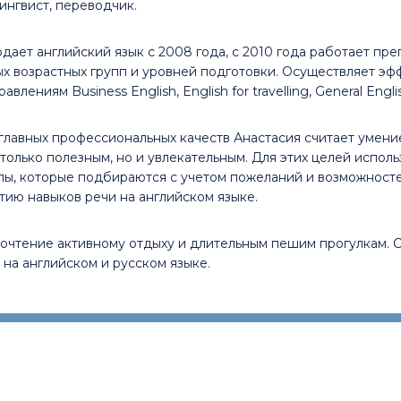
ингвист, переводчик.
дает английский язык с 2008 года, с 2010 года работает пр
х возрастных групп и уровней подготовки. Осуществляет эфф
влениям Business English, English for travelling, General Engli
главных профессиональных качеств Анастасия считает умени
 только полезным, но и увлекательным. Для этих целей испо
лы, которые подбираются с учетом пожеланий и возможносте
тию навыков речи на английском языке.
почтение активному отдыху и длительным пешим прогулкам.
 на английском и русском языке.