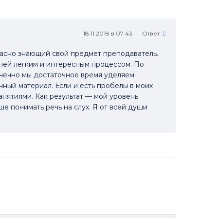
увеличить
или
уменьшить
18.11.2018 в 07:43
Ответ
громкость.
расно знающий свой предмет преподаватель.
 ней легким и интересным процессом. По
нечно мы достаточное время уделяем
ый материал. Если и есть пробелы в моих
анятиями. Как результат — мой уровень
ше понимать речь на слух. Я от всей души