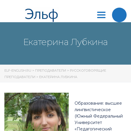
Toggle
navigation
Екатерина Лубкина
ELF-ENGLISH.RU
>
ПРЕПОДАВАТЕЛИ
>
РУССКОГОВОРЯЩИЕ
ПРЕПОДАВАТЕЛИ
>
ЕКАТЕРИНА ЛУБКИНА
Образование: высшее
лингвистическое
(Южный Федеральный
Университет
«Педагогический