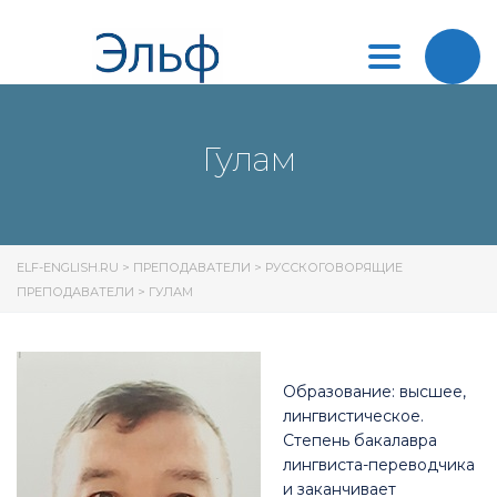
Toggle
navigation
Гулам
ELF-ENGLISH.RU
>
ПРЕПОДАВАТЕЛИ
>
РУССКОГОВОРЯЩИЕ
ПРЕПОДАВАТЕЛИ
>
ГУЛАМ
Образование: высшее,
лингвистическое.
Степень бакалавра
лингвиста-переводчика
и заканчивает