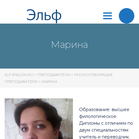
Toggle
navigation
Марина
ELF-ENGLISH.RU
>
ПРЕПОДАВАТЕЛИ
>
РУССКОГОВОРЯЩИЕ
ПРЕПОДАВАТЕЛИ
>
МАРИНА
Образование: высшее
филологическое.
Дипломы с отличием по
двум специальностям:
учитель и переводчик.