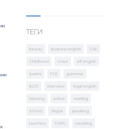
ким
ТЕГИ
beauty
business english
CAE
Childhood
cлэнг
elf-english
exams
FCE
grammar
рии
IELTS
interview
legal english
а
listening
online
reading
School
Skype
speaking
teachers
TOEFL
travelling
ах