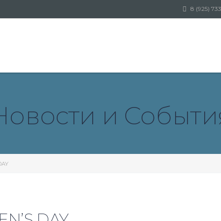
8 (925) 73
Новости и Событи
DAY
N’S DAY