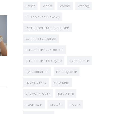
upset
video
vocab
writing
ЕГЭ по английскому
Разговорный английский
Словарный запас
английский для детей
английский по Skype
аудиокниги
аудирование
видеоуроки
грамматика
журналы
знаменитости
как учить
носители
онлайн
песни