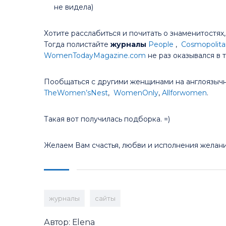
не видела)
Хотите расслабиться и почитать о знаменитостях
Тогда полистайте
журналы
People
,
Cosmopolita
WomenTodayMagazine.com
не раз оказывался в 
Пообщаться с другими женщинами на англоязыч
TheWomen’sNest
,
WomenOnly
,
Allforwomen
.
Такая вот получилась подборка. =)
Желаем Вам счастья, любви и исполнения желани
журналы
сайты
Автор: Elena