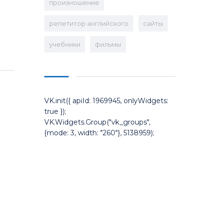
произношение
репетитор английского
сайты
учебники
фильмы
VK.init({ apiId: 1969945, onlyWidgets:
true });
VK.Widgets.Group("vk_groups",
{mode: 3, width: "260"}, 5138959);