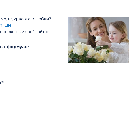
, моде, красоте и любви? —
n
,
Elle
.
топе женских вебсайтов.
ных
формуах
?
й!