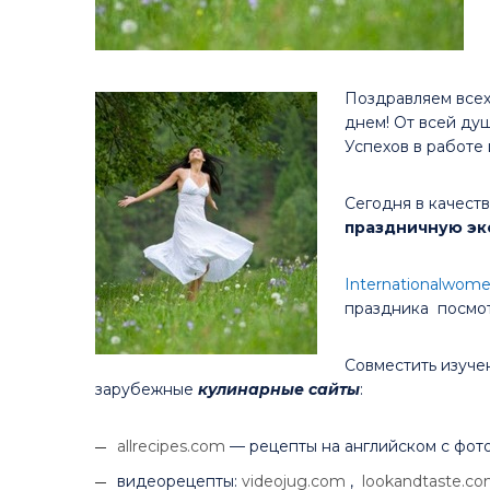
Поздравляем всех
днем! От всей душ
Успехов в работе 
Сегодня в качест
праздничную эк
Internationalwom
праздника посмот
Совместить изуче
зарубежные
кулинарные сайты
:
allrecipes.com
— рецепты на английском с фот
видеорецепты:
videojug.com
,
lookandtaste.c