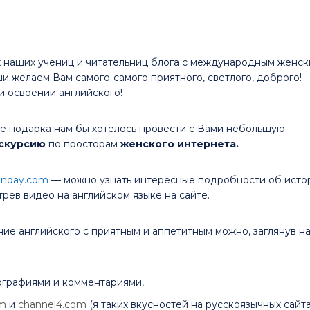
 наших учениц и читательниц блога с международным женс
и желаем Вам самого-самого приятного, светлого, доброго!
и освоении английского!
ве подарка нам бы хотелось провести с Вами небольшую
скурсию
по просторам
женского интернета.
enday.com
— можно узнать интересные подробности об исто
рев видео на английском языке на сайте.
ние английского с приятным и аппетитным можно, заглянув н
ографиями и комментариями,
om
и
channel4.com
(я таких вкусностей на русскоязычных сайт