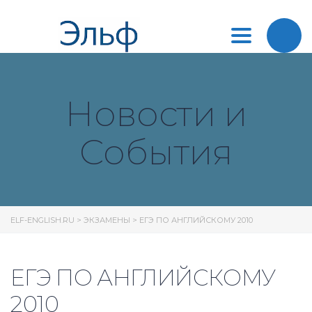
Toggle
navigation
Новости и
События
ELF-ENGLISH.RU
>
ЭКЗАМЕНЫ
>
ЕГЭ ПО АНГЛИЙСКОМУ 2010
ЕГЭ ПО АНГЛИЙСКОМУ
2010