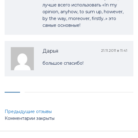
лучше всего использовать «In my
opinion, anyhow, to sum up, however,
by the way, moreover, firstly..» это
самые основные!
Дарья
21.11.2011 в 11:41
большое спасибо!
Прокомментируйте
Предыдущие отзывы
Комментарии закрыты
навигацию