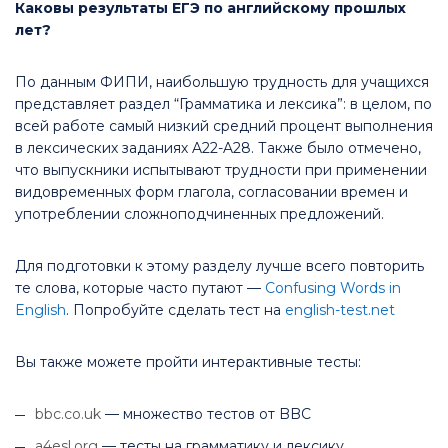
Каковы результаты ЕГЭ по английскому прошлых
лет?
По данным ФИПИ, наибольшую трудность для учащихся
представляет раздел “Грамматика и лексика”: в целом, по
всей работе самый низкий средний процент выполнения
в лексических заданиях A22-A28. Также было отмечено,
что выпускники испытывают трудности при применении
видовременных форм глагола, согласовании времен и
употреблении сложноподчиненных предложений.
Для подготовки к этому разделу лучше всего повторить
те слова, которые часто путают —
Confusing Words in
English
. Попробуйте сделать тест на
english-test.net
Вы также можете пройти интерактивные тесты:
bbc.co.uk
— множество тестов от BBC
a4esl.org
— тесты на грамматику и лексику