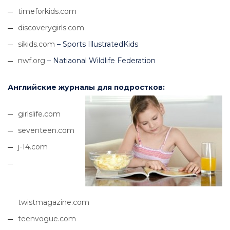
timeforkids.com
discoverygirls.com
sikids.com
– Sports IllustratedKids
nwf.org
– Natiaonal Wildlife Federation
Английские журналы для подростков:
girlslife.com
seventeen.com
j-14.com
twistmagazine.com
teenvogue.com