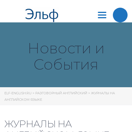
Toggle
navigation
Новости и
События
ELF-ENGLISH.RU
>
РАЗГОВОРНЫЙ АНГЛИЙСКИЙ
>
ЖУРНАЛЫ НА
АНГЛИЙСКОМ ЯЗЫКЕ
ЖУРНАЛЫ НА