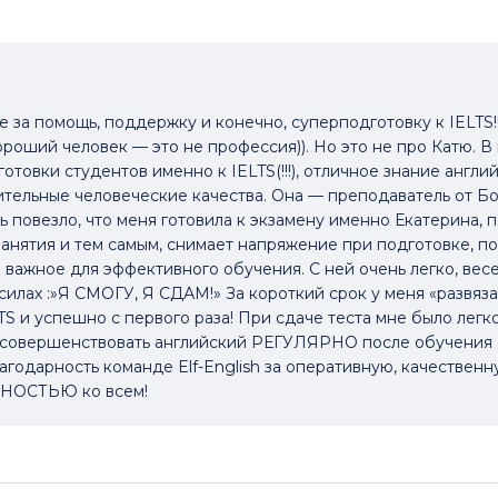
 помощь, поддержку и конечно, суперподготовку к IELTS!!
хороший человек — это не профессия)). Но это не про Катю. В
товки студентов именно к IELTS(!!!), отличное знание англи
тельные человеческие качества. Она — преподаватель от Бо
 повезло, что меня готовила к экзамену именно Екатерина, 
анятия и тем самым, снимает напряжение при подготовке, по
е важное для эффективного обучения. С ней очень легко, вес
илах :»Я СМОГУ, Я СДАМ!» За короткий срок у меня «развяза
S и успешно с первого раза! При сдаче теста мне было легко
совершенствовать английский РЕГУЛЯРНО после обучения с
годарность команде Elf-English за оперативную, качественн
РНОСТЬЮ ко всем!