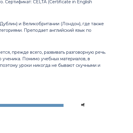
 Сертификат: CELTA (Certificate in English
(Дублин) и Великобритании (Лондон), где также
тегориями. Преподает английский язык по
тся, прежде всего, развивать разговорную речь.
 ученика. Помимо учебных материалов, в
, поэтому уроки никогда не бывают скучными и
Используйте
00:00
клавиши
вверх/
вниз,
чтобы