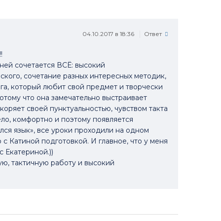
увеличить
или
уменьшить
04.10.2017 в 18:36
Ответ
громкость.
!
 ней сочетается ВСЁ: высокий
йского, сочетание разных интересных методик,
га, который любит свой предмет и творчески
потому что она замечательно выстраивает
коряет своей пунктуальностью, чувством такта
ело, комфортно и поэтому появляется
лся язык», все уроки проходили на одном
 с Катиной подготовкой. И главное, что у меня
 Екатериной.))
ую, тактичную работу и высокий