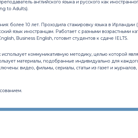
реподаватель английского языка и русского как иностранного.
g to Adults).
ия: более 10 лет. Проходила стажировку языка в Ирландии 
ский язык иностранцам. Работает с разными возрастными ка
English, Business English, готовит студентов к сдаче IELTS.
х использует коммуникативную методику, целью которой являе
ользует материалы, подобранные индивидуально для каждого
ключены: видео, фильмы, сериалы, статьи из газет и журналов
исованием.