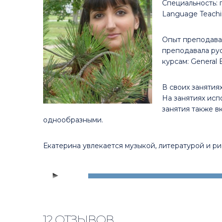
Специальность: п
Language Teachin
Опыт преподаван
преподавала рус
курсам: General 
В своих занятия
На занятиях исп
занятия также в
однообразными.
Екатерина увлекается музыкой, литературой и р
Аудиоплеер
00:00
12 ОТЗЫВОВ