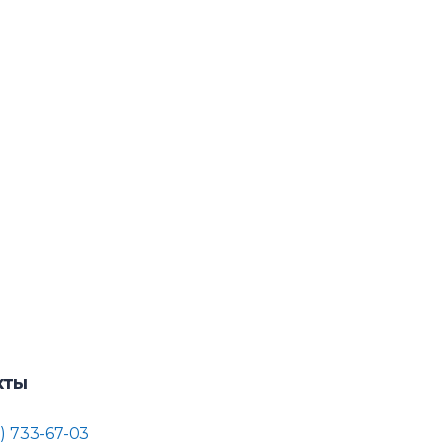
кты
) 733-67-03