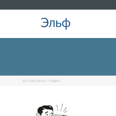
ELF-ENGLISH.RU
>
РАДИО