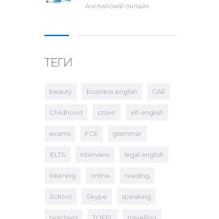
Английский онлайн
ТЕГИ
beauty
business english
CAE
Childhood
cлэнг
elf-english
exams
FCE
grammar
IELTS
interview
legal english
listening
online
reading
School
Skype
speaking
teachers
TOEFL
travelling