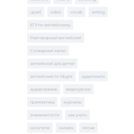
upset
video
vocab
writing
ЕГЭ по английскому
Разговорный английский
Словарный запас
английский для детей
английский по Skype
аудиокниги
аудирование
видеоуроки
грамматика
журналы
знаменитости
как учить
носители
онлайн
песни