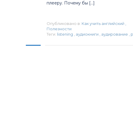
плееру. Почему бы […]
Опубликовано в:
Как учить английский
,
Полезности
Теги:
listening
,
аудиокниги
,
аудирование
,