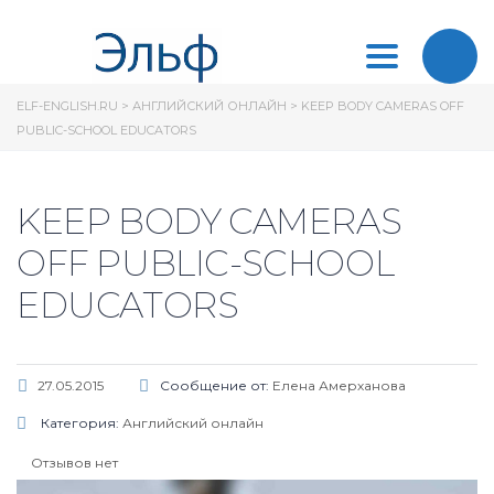
Toggle
ELF-ENGLISH.RU
>
АНГЛИЙСКИЙ ОНЛАЙН
>
KEEP BODY CAMERAS OFF
navigation
PUBLIC-SCHOOL EDUCATORS
KEEP BODY CAMERAS
OFF PUBLIC-SCHOOL
EDUCATORS
27.05.2015
Сообщение от:
Елена Амерханова
Категория:
Английский онлайн
Отзывов нет