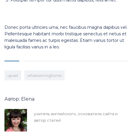
Folutpat tempor tur duis mattis dapibus, felis amet.
Donec porta ultricies urna, nec faucibus magna dapibus vel.
Pellentesque habitant morbi tristique senectus et netus et
malesuada fames ac turpis egestas. Etiam varius tortor ut
ligula facilisis varius in a leo.
upset
whatswrongtome
Автор: Elena
учитель английского, основатель сайта и
автор статей