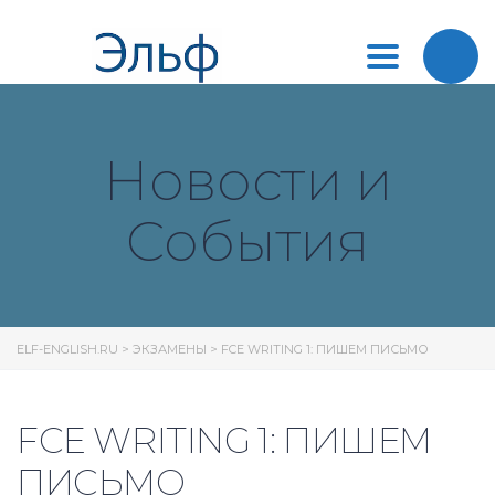
Toggle
navigation
Новости и
События
ELF-ENGLISH.RU
>
ЭКЗАМЕНЫ
>
FCE WRITING 1: ПИШЕМ ПИСЬМО
FCE WRITING 1: ПИШЕМ
ПИСЬМО