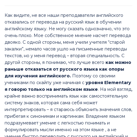
Как видите, не все наши преподаватели английского
отказались от перевода на русский язык в обучении
английскому языку. Не могу сказать однозначно, что это
очень плохо. Мое собственное мнение насчет перевода
двояко. С одной стороны, меня учили учителя “старой
закалки”, немало часов ушло на письменные переводы
текстов, но у меня перевод – вторая специальность. С
другой стороны, я понимаю, что лучше всего
как можно
раньше отказаться от русского языка как опоры
для изучения английского.
Поэтому со своими
учениками по скайпу уже начиная с
уровня Elementary
я говорю только на английском языке
. На мой взгляд,
крайне важно воспринимать язык как самостоятельную
систему знаков, которая сама себя может
интерпретировать – я стараюсь объяснить значения слов,
прибегая к синонимам и картинкам. Владение языком
подразумевает умение с легкостью понимать и
формулировать мысли именно на этом языке , а не
умение быстро переводить с русского на английский и