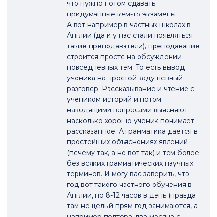
что нужно потом сдавать
придуманные кем-то экзамены.
А вот например в частных школах в
Англии (да и у нас стали появляться
такие преподаватели), преподавание
строится просто на обсуждении
повседневных тем. То есть вывод
ученика на простой задушевный
разговор. Рассказывание и чтение с
учеником историй и потом
наводящими вопросами выясняют
насколько хорошо ученик понимает
рассказанное. А грамматика дается в
простейших объяснениях явлений
(почему так, а не вот так) и тем более
без всяких грамматических научных
терминов. И могу вас заверить, что
год вот такого частного обучения в
Англии, по 8-12 часов в день (правда
там не целый прям год занимаются, а
например полтора-два месяца с