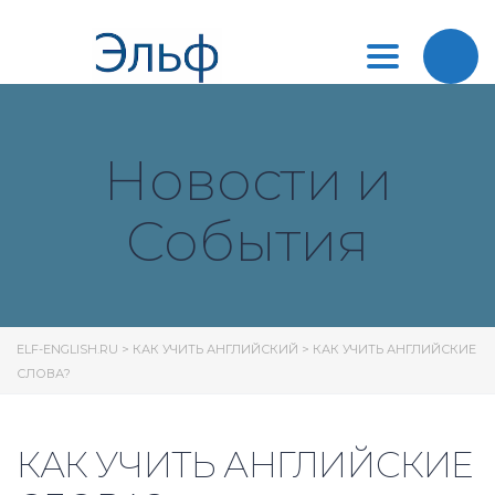
Toggle
navigation
Новости и
События
ELF-ENGLISH.RU
>
КАК УЧИТЬ АНГЛИЙСКИЙ
>
КАК УЧИТЬ АНГЛИЙСКИЕ
СЛОВА?
КАК УЧИТЬ АНГЛИЙСКИЕ