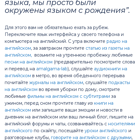
языка, мы просто были
окружены языком с рождения”.
Для этого вам не обязательно ехать за рубеж.
Переключите язык интерфейса у своего телефона и
компьютера на английский. С утра включите
радио на
английском
, за завтраком прочтите
статью из газеты на
английском,
возьмите на утреннюю пробежку любимые
песни на английском
(предварительно посмотрите слова
и перевод на
amalgama-lab
), слушайте
аудиокниги на
английском
в метро, во время обеденного перерыва
почитайте
журналы на английском
, слушайте
подкасты
на английском
во время уборки по дому, смотрите
любимые
фильмы на английском с субтитрами
за
ужином, перед сном прочтите главу из
книги на
английском
или запишите ваши эмоции и новости в
дневник на английском или ваш личный блог, пишите на
английский форумы и чаты, созванивайтесь с
носителями
английского
по скайпу, посещайте
уроки английского
и
разговорные клубы,
говорите на английском с друзьями
,