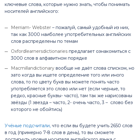
ключевые слова, которые нужно знать, чтобы понимать
носителей английского:
Merriam- Webster
– пожалуй, самый удобный из них,
так как 3000 наиболее употребительных английских
слов распределены по темам
Oxfordlearnersdictionaries
предлагает ознакомиться с
3000 слов в алфавитном порядке
Macmillandictionary
вообще не даёт слова списком, но
зато когда вы ищете определение того или иного
слова, то по цвету букв вы можете понять часто
употребляется это слово или нет (если черные, то
редко, красные буквы- часто), там так же нарисованы
звёзды (1 звезда – часто, 2- очень часто, 3 – слово без
которого не обойтись)
Учёные подсчитали,
что если вы будете учить 2650 слов
в год (примерно 7-8 слов в день), то вы сможете
достигнуть уровня носителя английского языка с